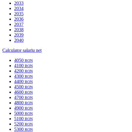
2033
2034
2035
2036
2037
2038
2039
2040
Calculator salariu net
4050
RON
4100
RON
4200
RON
4300
RON
4400
RON
4500
RON
4600
RON
4700
RON
4800
RON
4900
RON
5000
RON
5100
RON
5200
RON
5300
RON