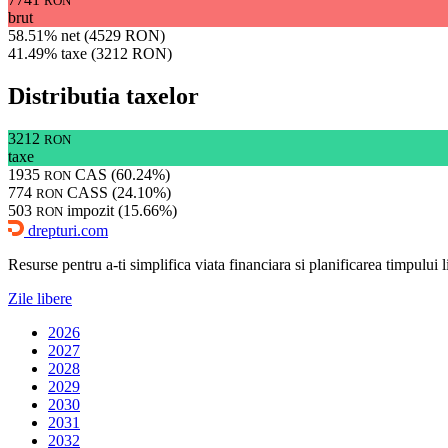
RON
brut
58.51% net (4529 RON)
41.49% taxe (3212 RON)
Distributia taxelor
3212
RON
taxe
1935
CAS (60.24%)
RON
774
CASS (24.10%)
RON
503
impozit (15.66%)
RON
drepturi.com
Resurse pentru a-ti simplifica viata financiara si planificarea timpului lib
Zile libere
2026
2027
2028
2029
2030
2031
2032