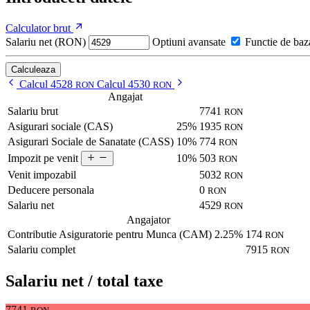
Calculator brut
Salariu net (RON)
Optiuni avansate
Functie de baz
Calculeaza
Calcul 4528
Calcul 4530
RON
RON
Angajat
Salariu brut
7741
RON
Asigurari sociale (CAS)
25%
1935
RON
Asigurari Sociale de Sanatate (CASS)
10%
774
RON
10%
503
Impozit pe venit
RON
Venit impozabil
5032
RON
Deducere personala
0
RON
Salariu net
4529
RON
Angajator
Contributie Asiguratorie pentru Munca (CAM)
2.25%
174
RON
Salariu complet
7915
RON
Salariu net / total taxe
7741