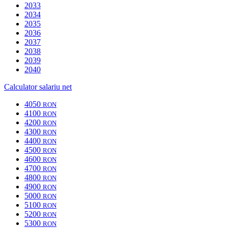
2033
2034
2035
2036
2037
2038
2039
2040
Calculator salariu net
4050
RON
4100
RON
4200
RON
4300
RON
4400
RON
4500
RON
4600
RON
4700
RON
4800
RON
4900
RON
5000
RON
5100
RON
5200
RON
5300
RON