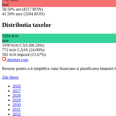
RON
brut
58.50% net (4517 RON)
41.50% taxe (3204 RON)
Distributia taxelor
3204
RON
taxe
1930
CAS (60.24%)
RON
772
CASS (24.09%)
RON
502
impozit (15.67%)
RON
drepturi.com
Resurse pentru a-ti simplifica viata financiara si planificarea timpului lib
Zile libere
2026
2027
2028
2029
2030
2031
2032