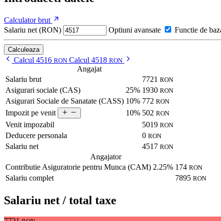
Calculator brut
Salariu net (RON)
Optiuni avansate
Functie de baz
Calculeaza
Calcul 4516
Calcul 4518
RON
RON
Angajat
Salariu brut
7721
RON
Asigurari sociale (CAS)
25%
1930
RON
Asigurari Sociale de Sanatate (CASS)
10%
772
RON
10%
502
Impozit pe venit
RON
Venit impozabil
5019
RON
Deducere personala
0
RON
Salariu net
4517
RON
Angajator
Contributie Asiguratorie pentru Munca (CAM)
2.25%
174
RON
Salariu complet
7895
RON
Salariu net / total taxe
7721