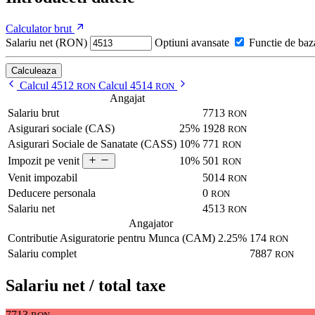
Calculator brut
Salariu net (RON)
Optiuni avansate
Functie de baz
Calculeaza
Calcul 4512
Calcul 4514
RON
RON
Angajat
Salariu brut
7713
RON
Asigurari sociale (CAS)
25%
1928
RON
Asigurari Sociale de Sanatate (CASS)
10%
771
RON
10%
501
Impozit pe venit
RON
Venit impozabil
5014
RON
Deducere personala
0
RON
Salariu net
4513
RON
Angajator
Contributie Asiguratorie pentru Munca (CAM)
2.25%
174
RON
Salariu complet
7887
RON
Salariu net / total taxe
7713