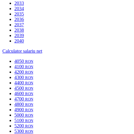
2033
2034
2035
2036
2037
2038
2039
2040
Calculator salariu net
4050
RON
4100
RON
4200
RON
4300
RON
4400
RON
4500
RON
4600
RON
4700
RON
4800
RON
4900
RON
5000
RON
5100
RON
5200
RON
5300
RON