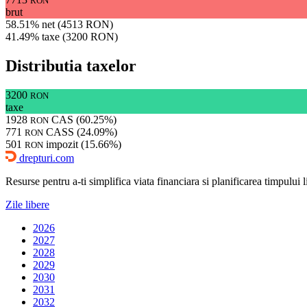
RON
brut
58.51% net (4513 RON)
41.49% taxe (3200 RON)
Distributia taxelor
3200
RON
taxe
1928
CAS (60.25%)
RON
771
CASS (24.09%)
RON
501
impozit (15.66%)
RON
drepturi.com
Resurse pentru a-ti simplifica viata financiara si planificarea timpului lib
Zile libere
2026
2027
2028
2029
2030
2031
2032