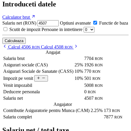
Introduceti datele
Calculator brut
Salariu net (RON)
Optiuni avansate
Functie de baza
Scutit de impozit
Persoane in intretinere
Calculeaza
Calcul 4506
Calcul 4508
RON
RON
Angajat
Salariu brut
7704
RON
Asigurari sociale (CAS)
25%
1926
RON
Asigurari Sociale de Sanatate (CASS)
10%
770
RON
10%
501
Impozit pe venit
RON
Venit impozabil
5008
RON
Deducere personala
0
RON
Salariu net
4507
RON
Angajator
Contributie Asiguratorie pentru Munca (CAM)
2.25%
173
RON
Salariu complet
7877
RON
Salariu net / total taxe