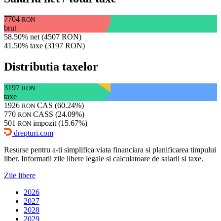
7704
RON
brut
58.50% net (4507 RON)
41.50% taxe (3197 RON)
Distributia taxelor
3197
RON
taxe
1926
CAS (60.24%)
RON
770
CASS (24.09%)
RON
501
impozit (15.67%)
RON
drepturi.com
Resurse pentru a-ti simplifica viata financiara si planificarea timpului
liber. Informatii zile libere legale si calculatoare de salarii si taxe.
Zile libere
2026
2027
2028
2029