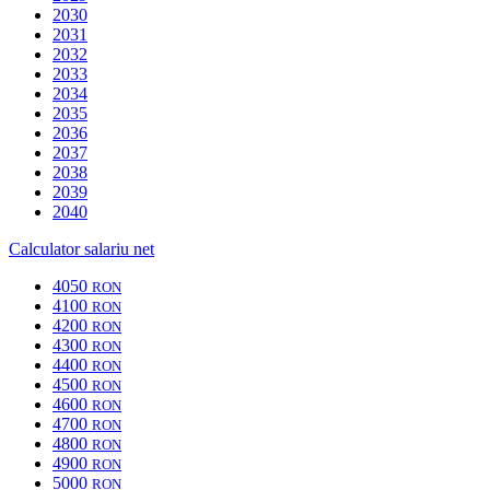
2030
2031
2032
2033
2034
2035
2036
2037
2038
2039
2040
Calculator salariu net
4050
RON
4100
RON
4200
RON
4300
RON
4400
RON
4500
RON
4600
RON
4700
RON
4800
RON
4900
RON
5000
RON