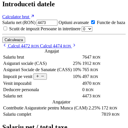
Introduceti datele
Calculator brut
Salariu net (RON)
Optiuni avansate
Functie de baza
Scutit de impozit
Persoane in intretinere
Calculeaza
Calcul 4472
Calcul 4474
RON
RON
Angajat
Salariu brut
7647
RON
Asigurari sociale (CAS)
25%
1912
RON
Asigurari Sociale de Sanatate (CASS)
10%
765
RON
10%
497
Impozit pe venit
RON
Venit impozabil
4970
RON
Deducere personala
0
RON
Salariu net
4473
RON
Angajator
Contributie Asiguratorie pentru Munca (CAM)
2.25%
172
RON
Salariu complet
7819
RON
Salariu net / total taxe