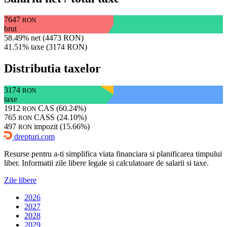
7647
RON
brut
58.49% net (4473 RON)
41.51% taxe (3174 RON)
Distributia taxelor
3174
RON
taxe
1912
CAS (60.24%)
RON
765
CASS (24.10%)
RON
497
impozit (15.66%)
RON
drepturi.com
Resurse pentru a-ti simplifica viata financiara si planificarea timpului
liber. Informatii zile libere legale si calculatoare de salarii si taxe.
Zile libere
2026
2027
2028
2029