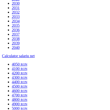
2030
2031
2032
2033
2034
2035
2036
2037
2038
2039
2040
Calculator salariu net
4050
RON
4100
RON
4200
RON
4300
RON
4400
RON
4500
RON
4600
RON
4700
RON
4800
RON
4900
RON
5000
RON