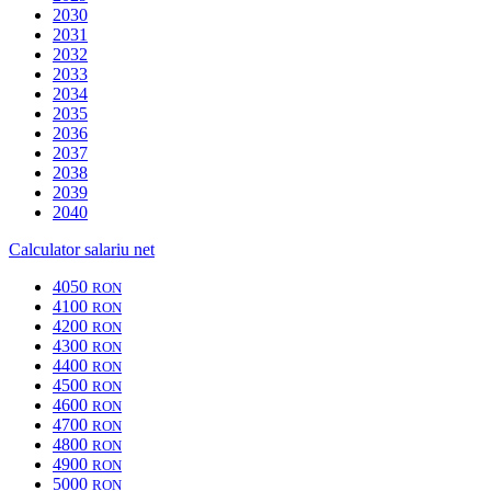
2030
2031
2032
2033
2034
2035
2036
2037
2038
2039
2040
Calculator salariu net
4050
RON
4100
RON
4200
RON
4300
RON
4400
RON
4500
RON
4600
RON
4700
RON
4800
RON
4900
RON
5000
RON