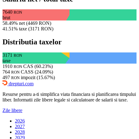
7640
RON
brut
58.49% net (4469 RON)
41.51% taxe (3171 RON)
Distributia taxelor
3171
RON
taxe
1910
CAS (60.23%)
RON
764
CASS (24.09%)
RON
497
impozit (15.67%)
RON
drepturi.com
Resurse pentru a-ti simplifica viata financiara si planificarea timpului
liber. Informatii zile libere legale si calculatoare de salarii si taxe.
Zile libere
2026
2027
2028
2029