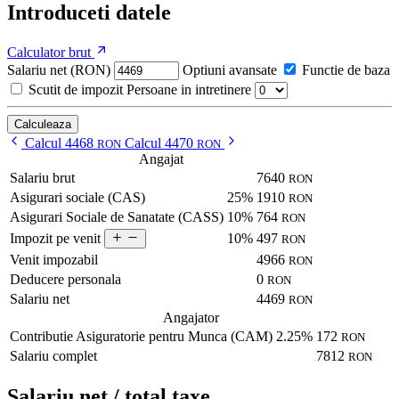
Introduceti datele
Calculator brut
Salariu net (RON)
Optiuni avansate
Functie de baza
Scutit de impozit
Persoane in intretinere
Calculeaza
Calcul 4468
Calcul 4470
RON
RON
Angajat
Salariu brut
7640
RON
Asigurari sociale (CAS)
25%
1910
RON
Asigurari Sociale de Sanatate (CASS)
10%
764
RON
10%
497
Impozit pe venit
RON
Venit impozabil
4966
RON
Deducere personala
0
RON
Salariu net
4469
RON
Angajator
Contributie Asiguratorie pentru Munca (CAM)
2.25%
172
RON
Salariu complet
7812
RON
Salariu net / total taxe