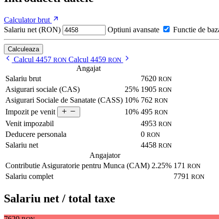
Calculator brut
Salariu net (RON)
Optiuni avansate
Functie de baz
Calculeaza
Calcul 4457
Calcul 4459
RON
RON
Angajat
Salariu brut
7620
RON
Asigurari sociale (CAS)
25%
1905
RON
Asigurari Sociale de Sanatate (CASS)
10%
762
RON
10%
495
Impozit pe venit
RON
Venit impozabil
4953
RON
Deducere personala
0
RON
Salariu net
4458
RON
Angajator
Contributie Asiguratorie pentru Munca (CAM)
2.25%
171
RON
Salariu complet
7791
RON
Salariu net / total taxe
7620