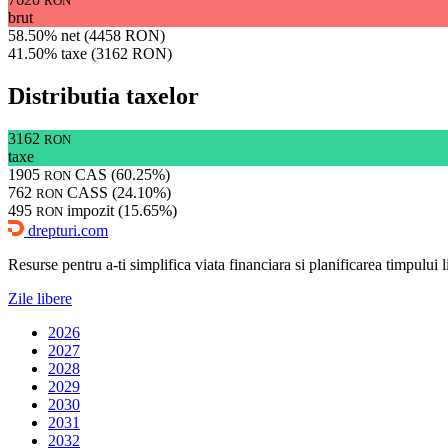
RON
brut
58.50% net (4458 RON)
41.50% taxe (3162 RON)
Distributia taxelor
3162
RON
taxe
1905
CAS (60.25%)
RON
762
CASS (24.10%)
RON
495
impozit (15.65%)
RON
drepturi.com
Resurse pentru a-ti simplifica viata financiara si planificarea timpului lib
Zile libere
2026
2027
2028
2029
2030
2031
2032