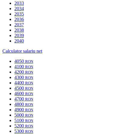
2033
2034
2035
2036
2037
2038
2039
2040
Calculator salariu net
4050
RON
4100
RON
4200
RON
4300
RON
4400
RON
4500
RON
4600
RON
4700
RON
4800
RON
4900
RON
5000
RON
5100
RON
5200
RON
5300
RON