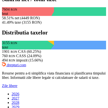
7604
RON
brut
58.51% net (4449 RON)
41.49% taxe (3155 RON)
Distributia taxelor
3155
RON
taxe
1901
CAS (60.25%)
RON
760
CASS (24.09%)
RON
494
impozit (15.66%)
RON
drepturi.com
Resurse pentru a-ti simplifica viata financiara si planificarea timpului
liber. Informatii zile libere legale si calculatoare de salarii si taxe.
Zile libere
2026
2027
2028
2029