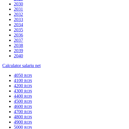
2030
2031
2032
2033
2034
2035
2036
2037
2038
2039
2040
Calculator salariu net
4050
RON
4100
RON
4200
RON
4300
RON
4400
RON
4500
RON
4600
RON
4700
RON
4800
RON
4900
RON
5000
RON