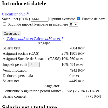
Introduceti datele
Calculator brut
Salariu net (RON)
Optiuni avansate
Functie de baza
Scutit de impozit
Persoane in intretinere
Calculeaza
Calcul 4448
Calcul 4450
RON
RON
Angajat
Salariu brut
7604
RON
Asigurari sociale (CAS)
25%
1901
RON
Asigurari Sociale de Sanatate (CASS)
10%
760
RON
10%
494
Impozit pe venit
RON
Venit impozabil
4943
RON
Deducere personala
0
RON
Salariu net
4449
RON
Angajator
Contributie Asiguratorie pentru Munca (CAM)
2.25%
171
RON
Salariu complet
7775
RON
Salariu net / total taxe