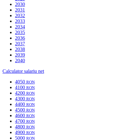
2030
2031
2032
2033
2034
2035
2036
2037
2038
2039
2040
Calculator salariu net
4050
RON
4100
RON
4200
RON
4300
RON
4400
RON
4500
RON
4600
RON
4700
RON
4800
RON
4900
RON
5000
RON