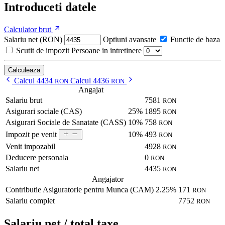
Introduceti datele
Calculator brut
Salariu net (RON)
Optiuni avansate
Functie de baza
Scutit de impozit
Persoane in intretinere
Calculeaza
Calcul 4434
Calcul 4436
RON
RON
Angajat
Salariu brut
7581
RON
Asigurari sociale (CAS)
25%
1895
RON
Asigurari Sociale de Sanatate (CASS)
10%
758
RON
10%
493
Impozit pe venit
RON
Venit impozabil
4928
RON
Deducere personala
0
RON
Salariu net
4435
RON
Angajator
Contributie Asiguratorie pentru Munca (CAM)
2.25%
171
RON
Salariu complet
7752
RON
Salariu net / total taxe