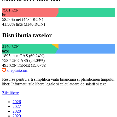
7581
RON
brut
58.50% net (4435 RON)
41.50% taxe (3146 RON)
Distributia taxelor
3146
RON
taxe
1895
CAS (60.24%)
RON
758
CASS (24.09%)
RON
493
impozit (15.67%)
RON
drepturi.com
Resurse pentru a-ti simplifica viata financiara si planificarea timpului
liber. Informatii zile libere legale si calculatoare de salarii si taxe.
Zile libere
2026
2027
2028
2029