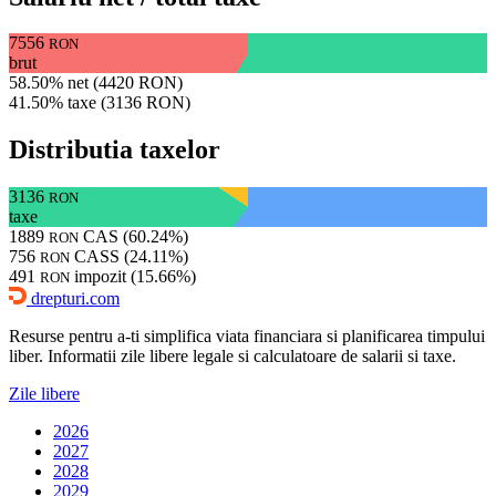
7556
RON
brut
58.50% net (4420 RON)
41.50% taxe (3136 RON)
Distributia taxelor
3136
RON
taxe
1889
CAS (60.24%)
RON
756
CASS (24.11%)
RON
491
impozit (15.66%)
RON
drepturi.com
Resurse pentru a-ti simplifica viata financiara si planificarea timpului
liber. Informatii zile libere legale si calculatoare de salarii si taxe.
Zile libere
2026
2027
2028
2029