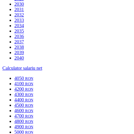
2030
2031
2032
2033
2034
2035
2036
2037
2038
2039
2040
Calculator salariu net
4050
RON
4100
RON
4200
RON
4300
RON
4400
RON
4500
RON
4600
RON
4700
RON
4800
RON
4900
RON
5000
RON