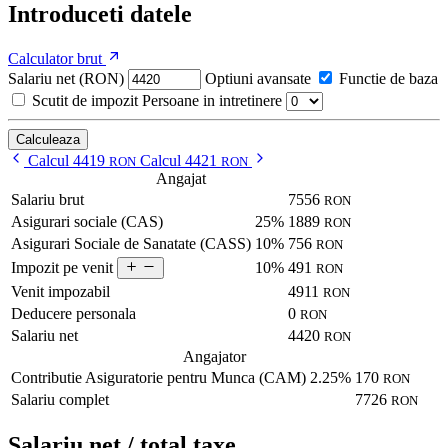
Introduceti datele
Calculator brut
Salariu net (RON)
Optiuni avansate
Functie de baza
Scutit de impozit
Persoane in intretinere
Calculeaza
Calcul 4419
Calcul 4421
RON
RON
Angajat
Salariu brut
7556
RON
Asigurari sociale (CAS)
25%
1889
RON
Asigurari Sociale de Sanatate (CASS)
10%
756
RON
10%
491
Impozit pe venit
RON
Venit impozabil
4911
RON
Deducere personala
0
RON
Salariu net
4420
RON
Angajator
Contributie Asiguratorie pentru Munca (CAM)
2.25%
170
RON
Salariu complet
7726
RON
Salariu net / total taxe