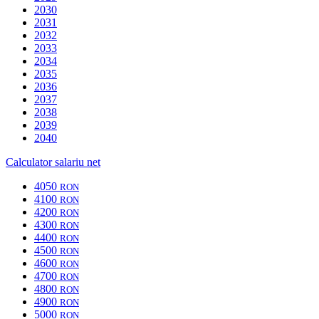
2030
2031
2032
2033
2034
2035
2036
2037
2038
2039
2040
Calculator salariu net
4050
RON
4100
RON
4200
RON
4300
RON
4400
RON
4500
RON
4600
RON
4700
RON
4800
RON
4900
RON
5000
RON