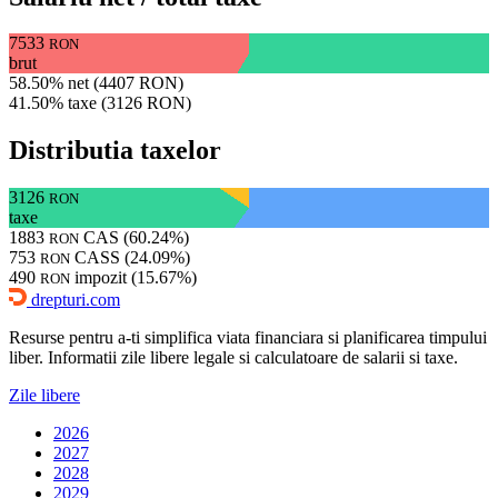
7533
RON
brut
58.50% net (4407 RON)
41.50% taxe (3126 RON)
Distributia taxelor
3126
RON
taxe
1883
CAS (60.24%)
RON
753
CASS (24.09%)
RON
490
impozit (15.67%)
RON
drepturi.com
Resurse pentru a-ti simplifica viata financiara si planificarea timpului
liber. Informatii zile libere legale si calculatoare de salarii si taxe.
Zile libere
2026
2027
2028
2029