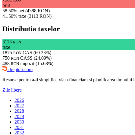
RON
brut
58.50% net (4388 RON)
41.50% taxe (3113 RON)
Distributia taxelor
3113
RON
taxe
1875
CAS (60.23%)
RON
750
CASS (24.09%)
RON
488
impozit (15.68%)
RON
drepturi.com
Resurse pentru a-ti simplifica viata financiara si planificarea timpului lib
Zile libere
2026
2027
2028
2029
2030
2031
2032