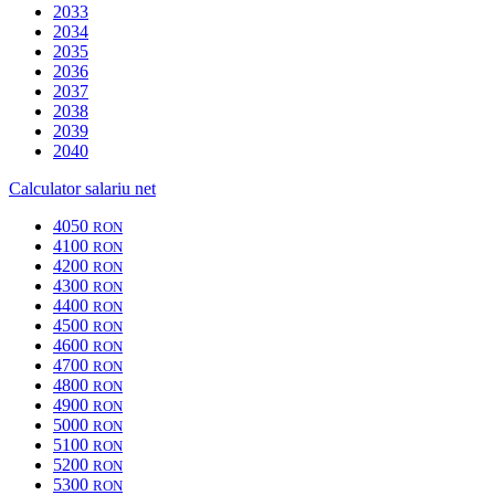
2033
2034
2035
2036
2037
2038
2039
2040
Calculator salariu net
4050
RON
4100
RON
4200
RON
4300
RON
4400
RON
4500
RON
4600
RON
4700
RON
4800
RON
4900
RON
5000
RON
5100
RON
5200
RON
5300
RON