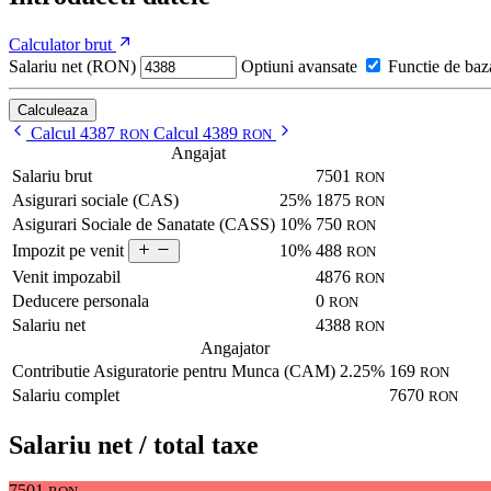
Calculator brut
Salariu net (RON)
Optiuni avansate
Functie de baz
Calculeaza
Calcul 4387
Calcul 4389
RON
RON
Angajat
Salariu brut
7501
RON
Asigurari sociale (CAS)
25%
1875
RON
Asigurari Sociale de Sanatate (CASS)
10%
750
RON
10%
488
Impozit pe venit
RON
Venit impozabil
4876
RON
Deducere personala
0
RON
Salariu net
4388
RON
Angajator
Contributie Asiguratorie pentru Munca (CAM)
2.25%
169
RON
Salariu complet
7670
RON
Salariu net / total taxe
7501