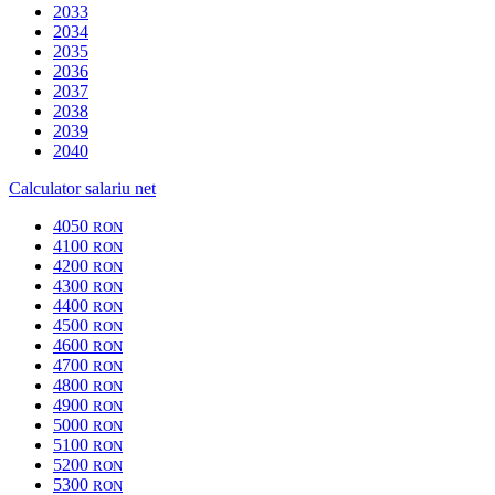
2033
2034
2035
2036
2037
2038
2039
2040
Calculator salariu net
4050
RON
4100
RON
4200
RON
4300
RON
4400
RON
4500
RON
4600
RON
4700
RON
4800
RON
4900
RON
5000
RON
5100
RON
5200
RON
5300
RON