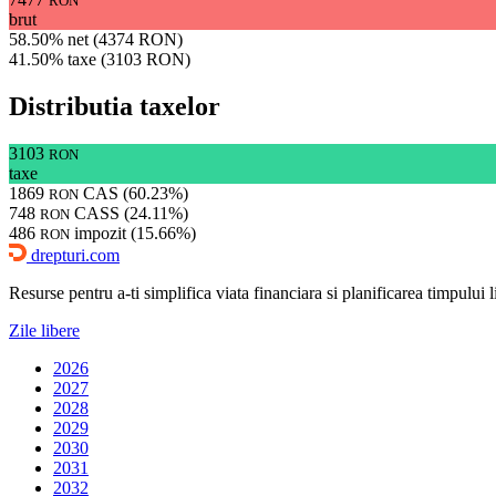
RON
brut
58.50% net (4374 RON)
41.50% taxe (3103 RON)
Distributia taxelor
3103
RON
taxe
1869
CAS (60.23%)
RON
748
CASS (24.11%)
RON
486
impozit (15.66%)
RON
drepturi.com
Resurse pentru a-ti simplifica viata financiara si planificarea timpului lib
Zile libere
2026
2027
2028
2029
2030
2031
2032