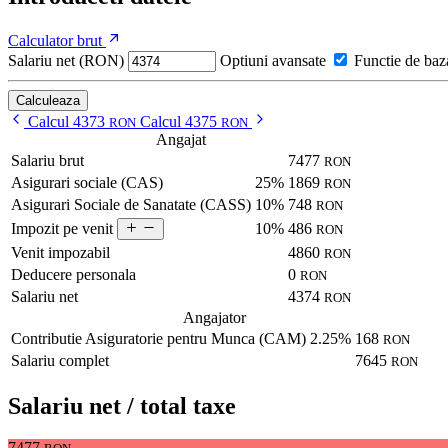
Calculator brut
Salariu net (RON)
Optiuni avansate
Functie de baz
Calculeaza
Calcul 4373
Calcul 4375
RON
RON
Angajat
Salariu brut
7477
RON
Asigurari sociale (CAS)
25%
1869
RON
Asigurari Sociale de Sanatate (CASS)
10%
748
RON
10%
486
Impozit pe venit
RON
Venit impozabil
4860
RON
Deducere personala
0
RON
Salariu net
4374
RON
Angajator
Contributie Asiguratorie pentru Munca (CAM)
2.25%
168
RON
Salariu complet
7645
RON
Salariu net / total taxe
7477