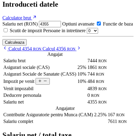
Introduceti datele
Calculator brut
Salariu net (RON)
Optiuni avansate
Functie de baza
Scutit de impozit
Persoane in intretinere
Calculeaza
Calcul 4354
Calcul 4356
RON
RON
Angajat
Salariu brut
7444
RON
Asigurari sociale (CAS)
25%
1861
RON
Asigurari Sociale de Sanatate (CASS)
10%
744
RON
10%
484
Impozit pe venit
RON
Venit impozabil
4839
RON
Deducere personala
0
RON
Salariu net
4355
RON
Angajator
Contributie Asiguratorie pentru Munca (CAM)
2.25%
167
RON
Salariu complet
7611
RON
Salariu net / total taxe