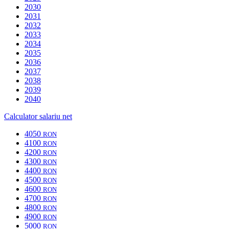
2030
2031
2032
2033
2034
2035
2036
2037
2038
2039
2040
Calculator salariu net
4050
RON
4100
RON
4200
RON
4300
RON
4400
RON
4500
RON
4600
RON
4700
RON
4800
RON
4900
RON
5000
RON