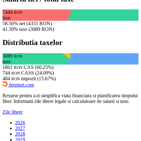
7444
RON
brut
58.50% net (4355 RON)
41.50% taxe (3089 RON)
Distributia taxelor
3089
RON
taxe
1861
CAS (60.25%)
RON
744
CASS (24.09%)
RON
484
impozit (15.67%)
RON
drepturi.com
Resurse pentru a-ti simplifica viata financiara si planificarea timpului
liber. Informatii zile libere legale si calculatoare de salarii si taxe.
Zile libere
2026
2027
2028
2029