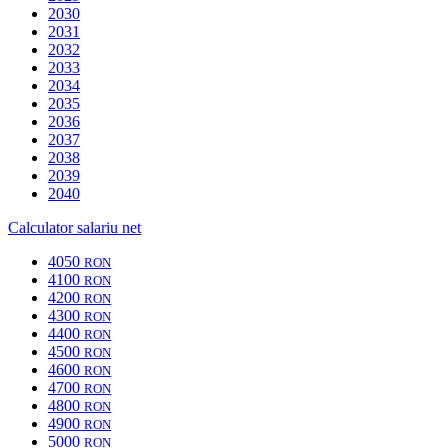
2030
2031
2032
2033
2034
2035
2036
2037
2038
2039
2040
Calculator salariu net
4050
RON
4100
RON
4200
RON
4300
RON
4400
RON
4500
RON
4600
RON
4700
RON
4800
RON
4900
RON
5000
RON