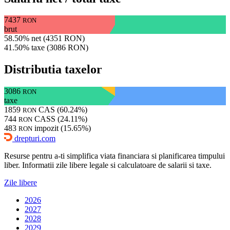
7437
RON
brut
58.50% net (4351 RON)
41.50% taxe (3086 RON)
Distributia taxelor
3086
RON
taxe
1859
CAS (60.24%)
RON
744
CASS (24.11%)
RON
483
impozit (15.65%)
RON
drepturi.com
Resurse pentru a-ti simplifica viata financiara si planificarea timpului
liber. Informatii zile libere legale si calculatoare de salarii si taxe.
Zile libere
2026
2027
2028
2029