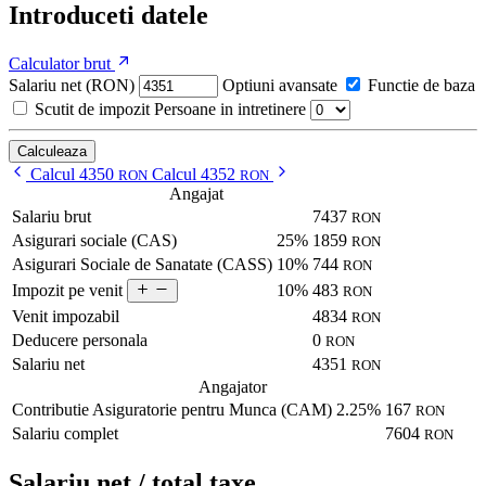
Introduceti datele
Calculator brut
Salariu net (RON)
Optiuni avansate
Functie de baza
Scutit de impozit
Persoane in intretinere
Calculeaza
Calcul 4350
Calcul 4352
RON
RON
Angajat
Salariu brut
7437
RON
Asigurari sociale (CAS)
25%
1859
RON
Asigurari Sociale de Sanatate (CASS)
10%
744
RON
10%
483
Impozit pe venit
RON
Venit impozabil
4834
RON
Deducere personala
0
RON
Salariu net
4351
RON
Angajator
Contributie Asiguratorie pentru Munca (CAM)
2.25%
167
RON
Salariu complet
7604
RON
Salariu net / total taxe