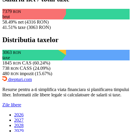
7379
RON
brut
58.49% net (4316 RON)
41.51% taxe (3063 RON)
Distributia taxelor
3063
RON
taxe
1845
CAS (60.24%)
RON
738
CASS (24.09%)
RON
480
impozit (15.67%)
RON
drepturi.com
Resurse pentru a-ti simplifica viata financiara si planificarea timpului
liber. Informatii zile libere legale si calculatoare de salarii si taxe.
Zile libere
2026
2027
2028
2029