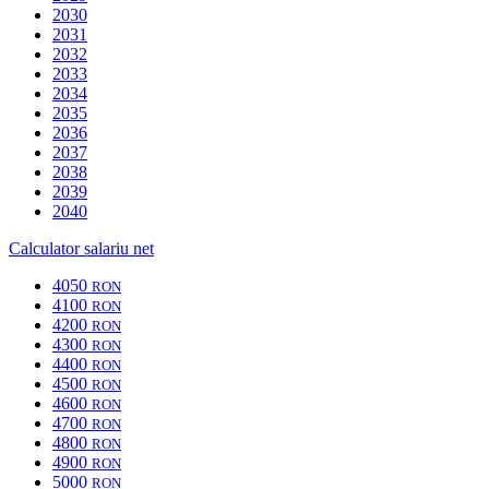
2030
2031
2032
2033
2034
2035
2036
2037
2038
2039
2040
Calculator salariu net
4050
RON
4100
RON
4200
RON
4300
RON
4400
RON
4500
RON
4600
RON
4700
RON
4800
RON
4900
RON
5000
RON