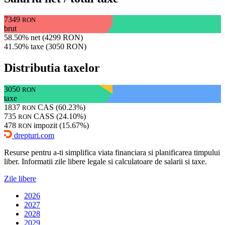
7349
RON
brut
58.50% net (4299 RON)
41.50% taxe (3050 RON)
Distributia taxelor
3050
RON
taxe
1837
CAS (60.23%)
RON
735
CASS (24.10%)
RON
478
impozit (15.67%)
RON
drepturi.com
Resurse pentru a-ti simplifica viata financiara si planificarea timpului
liber. Informatii zile libere legale si calculatoare de salarii si taxe.
Zile libere
2026
2027
2028
2029