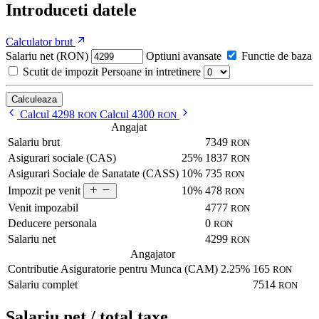
Introduceti datele
Calculator brut
Salariu net (RON)
Optiuni avansate
Functie de baza
Scutit de impozit
Persoane in intretinere
Calculeaza
Calcul 4298
Calcul 4300
RON
RON
Angajat
Salariu brut
7349
RON
Asigurari sociale (CAS)
25%
1837
RON
Asigurari Sociale de Sanatate (CASS)
10%
735
RON
10%
478
Impozit pe venit
RON
Venit impozabil
4777
RON
Deducere personala
0
RON
Salariu net
4299
RON
Angajator
Contributie Asiguratorie pentru Munca (CAM)
2.25%
165
RON
Salariu complet
7514
RON
Salariu net / total taxe