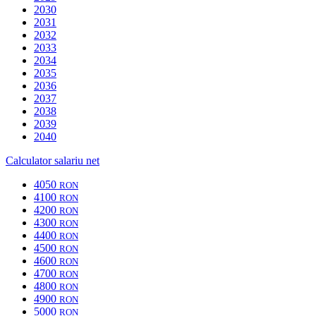
2030
2031
2032
2033
2034
2035
2036
2037
2038
2039
2040
Calculator salariu net
4050
RON
4100
RON
4200
RON
4300
RON
4400
RON
4500
RON
4600
RON
4700
RON
4800
RON
4900
RON
5000
RON