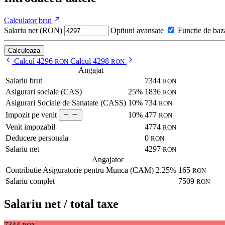
Calculator brut
Salariu net (RON)
Optiuni avansate
Functie de baz
Calculeaza
Calcul 4296
Calcul 4298
RON
RON
Angajat
Salariu brut
7344
RON
Asigurari sociale (CAS)
25%
1836
RON
Asigurari Sociale de Sanatate (CASS)
10%
734
RON
10%
477
Impozit pe venit
RON
Venit impozabil
4774
RON
Deducere personala
0
RON
Salariu net
4297
RON
Angajator
Contributie Asiguratorie pentru Munca (CAM)
2.25%
165
RON
Salariu complet
7509
RON
Salariu net / total taxe
7344