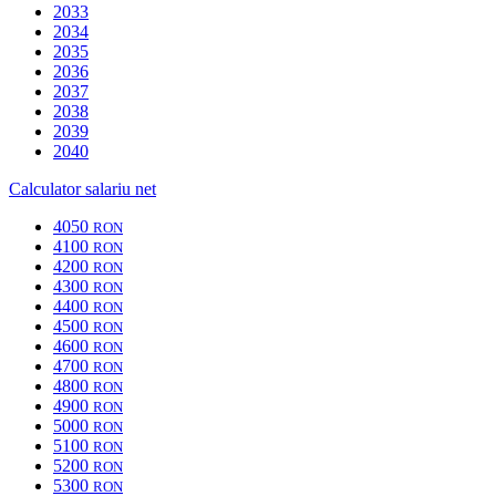
2033
2034
2035
2036
2037
2038
2039
2040
Calculator salariu net
4050
RON
4100
RON
4200
RON
4300
RON
4400
RON
4500
RON
4600
RON
4700
RON
4800
RON
4900
RON
5000
RON
5100
RON
5200
RON
5300
RON