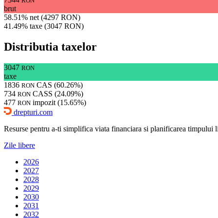
RON
brut
58.51% net (4297 RON)
41.49% taxe (3047 RON)
Distributia taxelor
3047
RON
taxe
1836
CAS (60.26%)
RON
734
CASS (24.09%)
RON
477
impozit (15.65%)
RON
drepturi.com
Resurse pentru a-ti simplifica viata financiara si planificarea timpului lib
Zile libere
2026
2027
2028
2029
2030
2031
2032