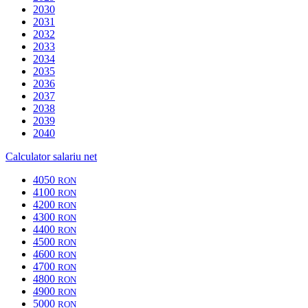
2030
2031
2032
2033
2034
2035
2036
2037
2038
2039
2040
Calculator salariu net
4050
RON
4100
RON
4200
RON
4300
RON
4400
RON
4500
RON
4600
RON
4700
RON
4800
RON
4900
RON
5000
RON