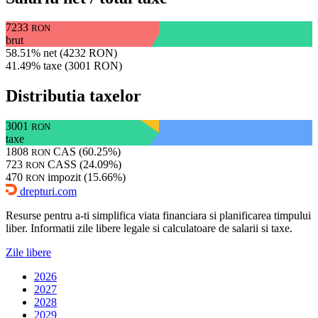
7233
RON
brut
58.51% net (4232 RON)
41.49% taxe (3001 RON)
Distributia taxelor
3001
RON
taxe
1808
CAS (60.25%)
RON
723
CASS (24.09%)
RON
470
impozit (15.66%)
RON
drepturi.com
Resurse pentru a-ti simplifica viata financiara si planificarea timpului
liber. Informatii zile libere legale si calculatoare de salarii si taxe.
Zile libere
2026
2027
2028
2029