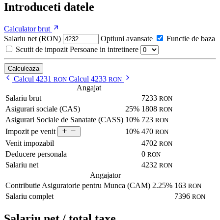
Introduceti datele
Calculator brut
Salariu net (RON)
Optiuni avansate
Functie de baza
Scutit de impozit
Persoane in intretinere
Calculeaza
Calcul 4231
Calcul 4233
RON
RON
Angajat
Salariu brut
7233
RON
Asigurari sociale (CAS)
25%
1808
RON
Asigurari Sociale de Sanatate (CASS)
10%
723
RON
10%
470
Impozit pe venit
RON
Venit impozabil
4702
RON
Deducere personala
0
RON
Salariu net
4232
RON
Angajator
Contributie Asiguratorie pentru Munca (CAM)
2.25%
163
RON
Salariu complet
7396
RON
Salariu net / total taxe