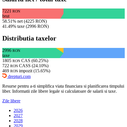
7221
RON
brut
58.51% net (4225 RON)
41.49% taxe (2996 RON)
Distributia taxelor
2996
RON
taxe
1805
CAS (60.25%)
RON
722
CASS (24.10%)
RON
469
impozit (15.65%)
RON
drepturi.com
Resurse pentru a-ti simplifica viata financiara si planificarea timpului
liber. Informatii zile libere legale si calculatoare de salarii si taxe.
Zile libere
2026
2027
2028
2029