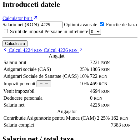
Introduceti datele
Calculator brut
Salariu net (RON)
Optiuni avansate
Functie de baza
Scutit de impozit
Persoane in intretinere
Calculeaza
Calcul 4224
Calcul 4226
RON
RON
Angajat
Salariu brut
7221
RON
Asigurari sociale (CAS)
25%
1805
RON
Asigurari Sociale de Sanatate (CASS)
10%
722
RON
10%
469
Impozit pe venit
RON
Venit impozabil
4694
RON
Deducere personala
0
RON
Salariu net
4225
RON
Angajator
Contributie Asiguratorie pentru Munca (CAM)
2.25%
162
RON
Salariu complet
7383
RON
Salariu net / total taxe