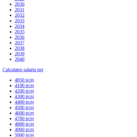
2030
2031
2032
2033
2034
2035
2036
2037
2038
2039
2040
Calculator salariu net
4050
RON
4100
RON
4200
RON
4300
RON
4400
RON
4500
RON
4600
RON
4700
RON
4800
RON
4900
RON
5000
RON