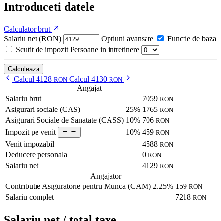
Introduceti datele
Calculator brut
Salariu net (RON)
Optiuni avansate
Functie de baza
Scutit de impozit
Persoane in intretinere
Calculeaza
Calcul 4128
Calcul 4130
RON
RON
Angajat
Salariu brut
7059
RON
Asigurari sociale (CAS)
25%
1765
RON
Asigurari Sociale de Sanatate (CASS)
10%
706
RON
10%
459
Impozit pe venit
RON
Venit impozabil
4588
RON
Deducere personala
0
RON
Salariu net
4129
RON
Angajator
Contributie Asiguratorie pentru Munca (CAM)
2.25%
159
RON
Salariu complet
7218
RON
Salariu net / total taxe