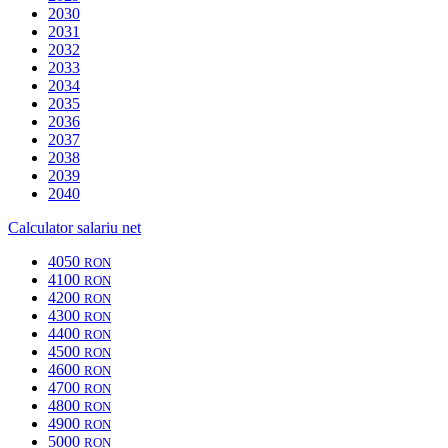
2030
2031
2032
2033
2034
2035
2036
2037
2038
2039
2040
Calculator salariu net
4050
RON
4100
RON
4200
RON
4300
RON
4400
RON
4500
RON
4600
RON
4700
RON
4800
RON
4900
RON
5000
RON