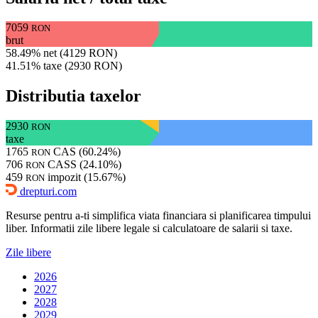
7059
RON
brut
58.49% net (4129 RON)
41.51% taxe (2930 RON)
Distributia taxelor
2930
RON
taxe
1765
CAS (60.24%)
RON
706
CASS (24.10%)
RON
459
impozit (15.67%)
RON
drepturi.com
Resurse pentru a-ti simplifica viata financiara si planificarea timpului
liber. Informatii zile libere legale si calculatoare de salarii si taxe.
Zile libere
2026
2027
2028
2029