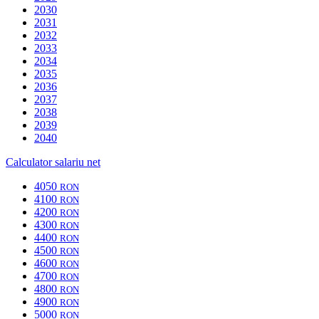
2030
2031
2032
2033
2034
2035
2036
2037
2038
2039
2040
Calculator salariu net
4050
RON
4100
RON
4200
RON
4300
RON
4400
RON
4500
RON
4600
RON
4700
RON
4800
RON
4900
RON
5000
RON