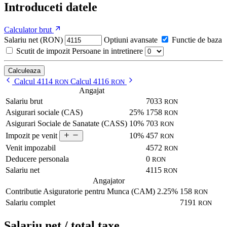
Introduceti datele
Calculator brut
Salariu net (RON)
Optiuni avansate
Functie de baza
Scutit de impozit
Persoane in intretinere
Calculeaza
Calcul 4114
Calcul 4116
RON
RON
Angajat
Salariu brut
7033
RON
Asigurari sociale (CAS)
25%
1758
RON
Asigurari Sociale de Sanatate (CASS)
10%
703
RON
10%
457
Impozit pe venit
RON
Venit impozabil
4572
RON
Deducere personala
0
RON
Salariu net
4115
RON
Angajator
Contributie Asiguratorie pentru Munca (CAM)
2.25%
158
RON
Salariu complet
7191
RON
Salariu net / total taxe