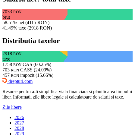
7033
RON
brut
58.51% net (4115 RON)
41.49% taxe (2918 RON)
Distributia taxelor
2918
RON
taxe
1758
CAS (60.25%)
RON
703
CASS (24.09%)
RON
457
impozit (15.66%)
RON
drepturi.com
Resurse pentru a-ti simplifica viata financiara si planificarea timpului
liber. Informatii zile libere legale si calculatoare de salarii si taxe.
Zile libere
2026
2027
2028
2029