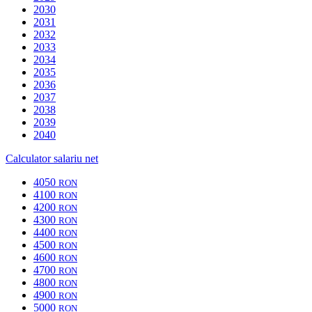
2030
2031
2032
2033
2034
2035
2036
2037
2038
2039
2040
Calculator salariu net
4050
RON
4100
RON
4200
RON
4300
RON
4400
RON
4500
RON
4600
RON
4700
RON
4800
RON
4900
RON
5000
RON