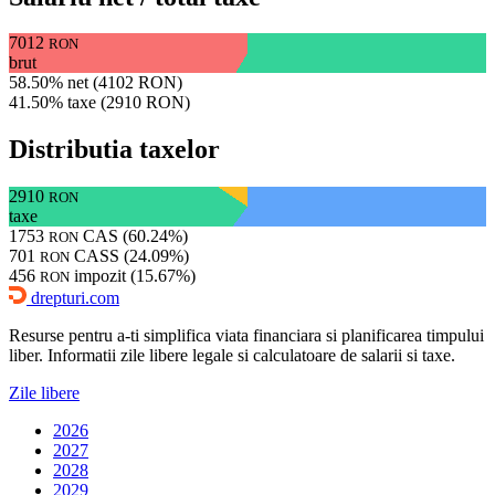
7012
RON
brut
58.50% net (4102 RON)
41.50% taxe (2910 RON)
Distributia taxelor
2910
RON
taxe
1753
CAS (60.24%)
RON
701
CASS (24.09%)
RON
456
impozit (15.67%)
RON
drepturi.com
Resurse pentru a-ti simplifica viata financiara si planificarea timpului
liber. Informatii zile libere legale si calculatoare de salarii si taxe.
Zile libere
2026
2027
2028
2029