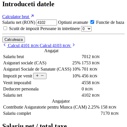
Introduceti datele
Calculator brut
Salariu net (RON)
Optiuni avansate
Functie de baza
Scutit de impozit
Persoane in intretinere
Calculeaza
Calcul 4101
Calcul 4103
RON
RON
Angajat
Salariu brut
7012
RON
Asigurari sociale (CAS)
25%
1753
RON
Asigurari Sociale de Sanatate (CASS)
10%
701
RON
10%
456
Impozit pe venit
RON
Venit impozabil
4558
RON
Deducere personala
0
RON
Salariu net
4102
RON
Angajator
Contributie Asiguratorie pentru Munca (CAM)
2.25%
158
RON
Salariu complet
7170
RON
Salariu net / total taxe