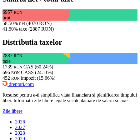
6957
RON
brut
58.50% net (4070 RON)
41.50% taxe (2887 RON)
Distributia taxelor
2887
RON
taxe
1739
CAS (60.24%)
RON
696
CASS (24.11%)
RON
452
impozit (15.66%)
RON
drepturi.com
Resurse pentru a-ti simplifica viata financiara si planificarea timpului
liber. Informatii zile libere legale si calculatoare de salarii si taxe.
Zile libere
2026
2027
2028
2029