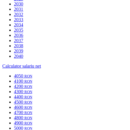
2030
2031
2032
2033
2034
2035
2036
2037
2038
2039
2040
Calculator salariu net
4050
RON
4100
RON
4200
RON
4300
RON
4400
RON
4500
RON
4600
RON
4700
RON
4800
RON
4900
RON
5000
RON