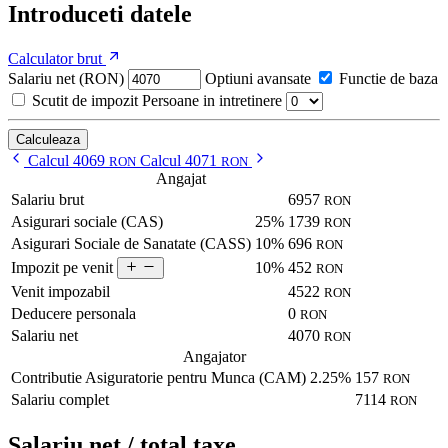
Introduceti datele
Calculator brut
Salariu net (RON)
Optiuni avansate
Functie de baza
Scutit de impozit
Persoane in intretinere
Calculeaza
Calcul 4069
Calcul 4071
RON
RON
Angajat
Salariu brut
6957
RON
Asigurari sociale (CAS)
25%
1739
RON
Asigurari Sociale de Sanatate (CASS)
10%
696
RON
10%
452
Impozit pe venit
RON
Venit impozabil
4522
RON
Deducere personala
0
RON
Salariu net
4070
RON
Angajator
Contributie Asiguratorie pentru Munca (CAM)
2.25%
157
RON
Salariu complet
7114
RON
Salariu net / total taxe