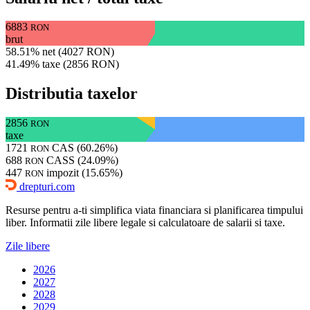
6883
RON
brut
58.51% net (4027 RON)
41.49% taxe (2856 RON)
Distributia taxelor
2856
RON
taxe
1721
CAS (60.26%)
RON
688
CASS (24.09%)
RON
447
impozit (15.65%)
RON
drepturi.com
Resurse pentru a-ti simplifica viata financiara si planificarea timpului
liber. Informatii zile libere legale si calculatoare de salarii si taxe.
Zile libere
2026
2027
2028
2029