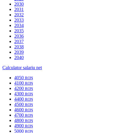
2030
2031
2032
2033
2034
2035
2036
2037
2038
2039
2040
Calculator salariu net
4050
RON
4100
RON
4200
RON
4300
RON
4400
RON
4500
RON
4600
RON
4700
RON
4800
RON
4900
RON
5000
RON