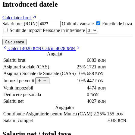
Introduceti datele
Calculator brut
Salariu net (RON)
Optiuni avansate
Functie de baza
Scutit de impozit
Persoane in intretinere
Calculeaza
Calcul 4026
Calcul 4028
RON
RON
Angajat
Salariu brut
6883
RON
Asigurari sociale (CAS)
25%
1721
RON
Asigurari Sociale de Sanatate (CASS)
10%
688
RON
10%
447
Impozit pe venit
RON
Venit impozabil
4474
RON
Deducere personala
0
RON
Salariu net
4027
RON
Angajator
Contributie Asiguratorie pentru Munca (CAM)
2.25%
155
RON
Salariu complet
7038
RON
Salariu net / total taxe