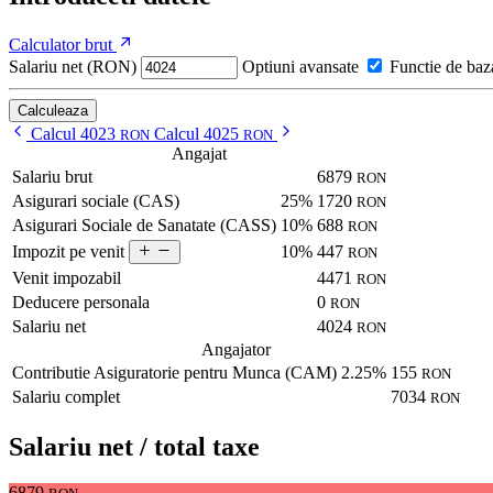
Calculator brut
Salariu net (RON)
Optiuni avansate
Functie de baz
Calculeaza
Calcul 4023
Calcul 4025
RON
RON
Angajat
Salariu brut
6879
RON
Asigurari sociale (CAS)
25%
1720
RON
Asigurari Sociale de Sanatate (CASS)
10%
688
RON
10%
447
Impozit pe venit
RON
Venit impozabil
4471
RON
Deducere personala
0
RON
Salariu net
4024
RON
Angajator
Contributie Asiguratorie pentru Munca (CAM)
2.25%
155
RON
Salariu complet
7034
RON
Salariu net / total taxe
6879