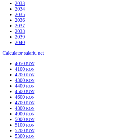
2033
2034
2035
2036
2037
2038
2039
2040
Calculator salariu net
4050
RON
4100
RON
4200
RON
4300
RON
4400
RON
4500
RON
4600
RON
4700
RON
4800
RON
4900
RON
5000
RON
5100
RON
5200
RON
5300
RON