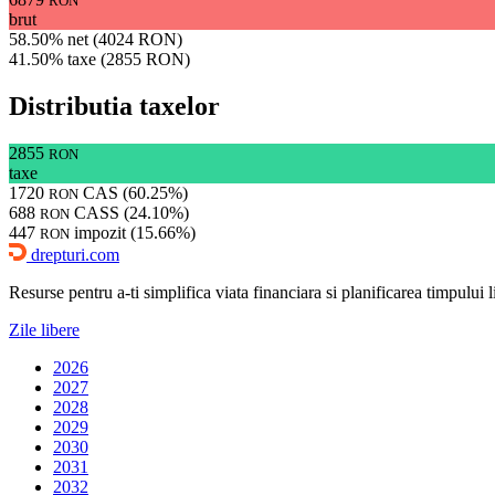
RON
brut
58.50% net (4024 RON)
41.50% taxe (2855 RON)
Distributia taxelor
2855
RON
taxe
1720
CAS (60.25%)
RON
688
CASS (24.10%)
RON
447
impozit (15.66%)
RON
drepturi.com
Resurse pentru a-ti simplifica viata financiara si planificarea timpului lib
Zile libere
2026
2027
2028
2029
2030
2031
2032