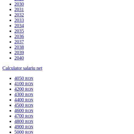
2030
2031
2032
2033
2034
2035
2036
2037
2038
2039
2040
Calculator salariu net
4050
RON
4100
RON
4200
RON
4300
RON
4400
RON
4500
RON
4600
RON
4700
RON
4800
RON
4900
RON
5000
RON