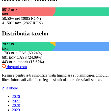
6812
RON
brut
58.50% net (3985 RON)
41.50% taxe (2827 RON)
Distributia taxelor
2827
RON
taxe
1703
CAS (60.24%)
RON
681
CASS (24.09%)
RON
443
impozit (15.67%)
RON
drepturi.com
Resurse pentru a-ti simplifica viata financiara si planificarea timpului
liber. Informatii zile libere legale si calculatoare de salarii si taxe.
Zile libere
2026
2027
2028
2029