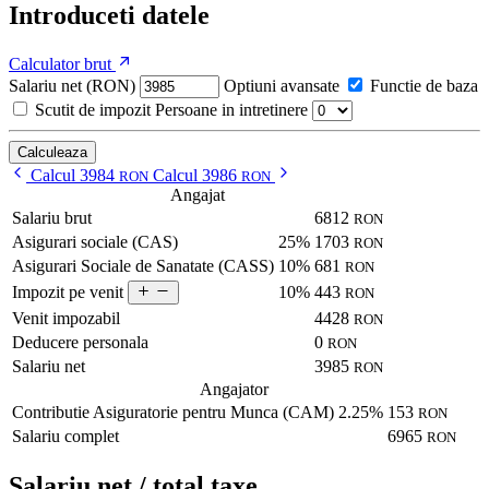
Introduceti datele
Calculator brut
Salariu net (RON)
Optiuni avansate
Functie de baza
Scutit de impozit
Persoane in intretinere
Calculeaza
Calcul 3984
Calcul 3986
RON
RON
Angajat
Salariu brut
6812
RON
Asigurari sociale (CAS)
25%
1703
RON
Asigurari Sociale de Sanatate (CASS)
10%
681
RON
10%
443
Impozit pe venit
RON
Venit impozabil
4428
RON
Deducere personala
0
RON
Salariu net
3985
RON
Angajator
Contributie Asiguratorie pentru Munca (CAM)
2.25%
153
RON
Salariu complet
6965
RON
Salariu net / total taxe