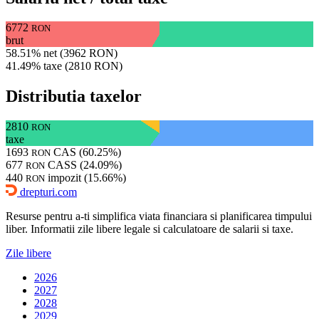
6772
RON
brut
58.51% net (3962 RON)
41.49% taxe (2810 RON)
Distributia taxelor
2810
RON
taxe
1693
CAS (60.25%)
RON
677
CASS (24.09%)
RON
440
impozit (15.66%)
RON
drepturi.com
Resurse pentru a-ti simplifica viata financiara si planificarea timpului
liber. Informatii zile libere legale si calculatoare de salarii si taxe.
Zile libere
2026
2027
2028
2029