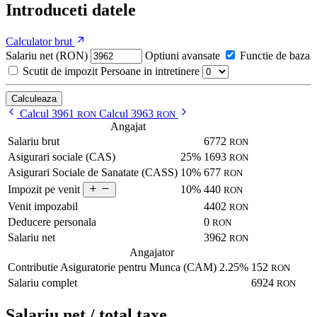
Introduceti datele
Calculator brut
Salariu net (RON)
Optiuni avansate
Functie de baza
Scutit de impozit
Persoane in intretinere
Calculeaza
Calcul 3961
Calcul 3963
RON
RON
Angajat
Salariu brut
6772
RON
Asigurari sociale (CAS)
25%
1693
RON
Asigurari Sociale de Sanatate (CASS)
10%
677
RON
10%
440
Impozit pe venit
RON
Venit impozabil
4402
RON
Deducere personala
0
RON
Salariu net
3962
RON
Angajator
Contributie Asiguratorie pentru Munca (CAM)
2.25%
152
RON
Salariu complet
6924
RON
Salariu net / total taxe