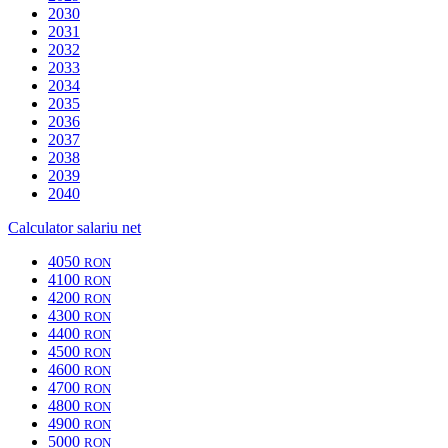
2030
2031
2032
2033
2034
2035
2036
2037
2038
2039
2040
Calculator salariu net
4050
RON
4100
RON
4200
RON
4300
RON
4400
RON
4500
RON
4600
RON
4700
RON
4800
RON
4900
RON
5000
RON