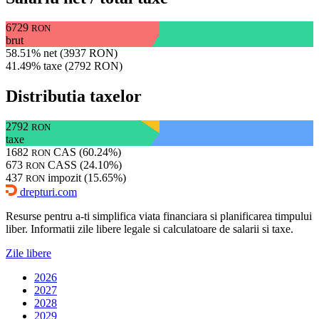
6729
RON
brut
58.51% net (3937 RON)
41.49% taxe (2792 RON)
Distributia taxelor
2792
RON
taxe
1682
CAS (60.24%)
RON
673
CASS (24.10%)
RON
437
impozit (15.65%)
RON
drepturi.com
Resurse pentru a-ti simplifica viata financiara si planificarea timpului
liber. Informatii zile libere legale si calculatoare de salarii si taxe.
Zile libere
2026
2027
2028
2029