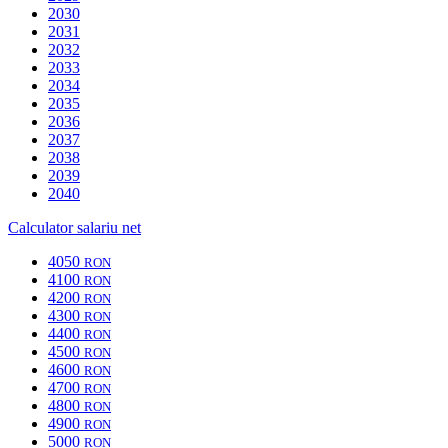
2030
2031
2032
2033
2034
2035
2036
2037
2038
2039
2040
Calculator salariu net
4050
RON
4100
RON
4200
RON
4300
RON
4400
RON
4500
RON
4600
RON
4700
RON
4800
RON
4900
RON
5000
RON