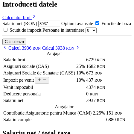
Introduceti datele
Calculator brut
Salariu net (RON)
Optiuni avansate
Functie de baza
Scutit de impozit
Persoane in intretinere
Calculeaza
Calcul 3936
Calcul 3938
RON
RON
Angajat
Salariu brut
6729
RON
Asigurari sociale (CAS)
25%
1682
RON
Asigurari Sociale de Sanatate (CASS)
10%
673
RON
10%
437
Impozit pe venit
RON
Venit impozabil
4374
RON
Deducere personala
0
RON
Salariu net
3937
RON
Angajator
Contributie Asiguratorie pentru Munca (CAM)
2.25%
151
RON
Salariu complet
6880
RON
Salariu net / total taxe