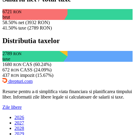
6721
RON
brut
58.50% net (3932 RON)
41.50% taxe (2789 RON)
Distributia taxelor
2789
RON
taxe
1680
CAS (60.24%)
RON
672
CASS (24.09%)
RON
437
impozit (15.67%)
RON
drepturi.com
Resurse pentru a-ti simplifica viata financiara si planificarea timpului
liber. Informatii zile libere legale si calculatoare de salarii si taxe.
Zile libere
2026
2027
2028
2029