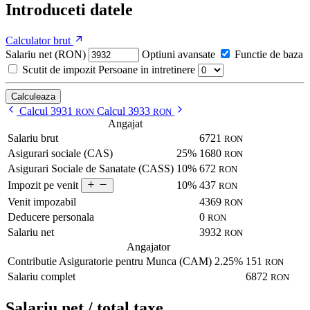
Introduceti datele
Calculator brut
Salariu net (RON)
Optiuni avansate
Functie de baza
Scutit de impozit
Persoane in intretinere
Calculeaza
Calcul 3931
Calcul 3933
RON
RON
Angajat
Salariu brut
6721
RON
Asigurari sociale (CAS)
25%
1680
RON
Asigurari Sociale de Sanatate (CASS)
10%
672
RON
10%
437
Impozit pe venit
RON
Venit impozabil
4369
RON
Deducere personala
0
RON
Salariu net
3932
RON
Angajator
Contributie Asiguratorie pentru Munca (CAM)
2.25%
151
RON
Salariu complet
6872
RON
Salariu net / total taxe