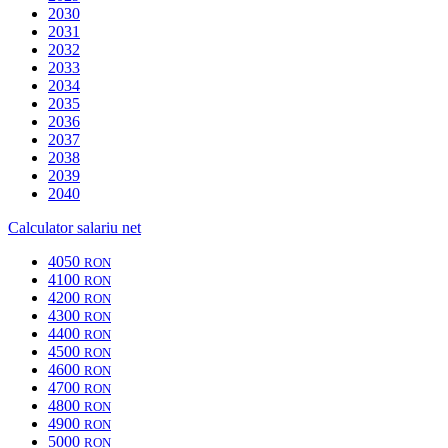
2030
2031
2032
2033
2034
2035
2036
2037
2038
2039
2040
Calculator salariu net
4050
RON
4100
RON
4200
RON
4300
RON
4400
RON
4500
RON
4600
RON
4700
RON
4800
RON
4900
RON
5000
RON