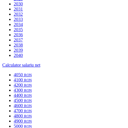
2030
2031
2032
2033
2034
2035
2036
2037
2038
2039
2040
Calculator salariu net
4050
RON
4100
RON
4200
RON
4300
RON
4400
RON
4500
RON
4600
RON
4700
RON
4800
RON
4900
RON
5000
RON