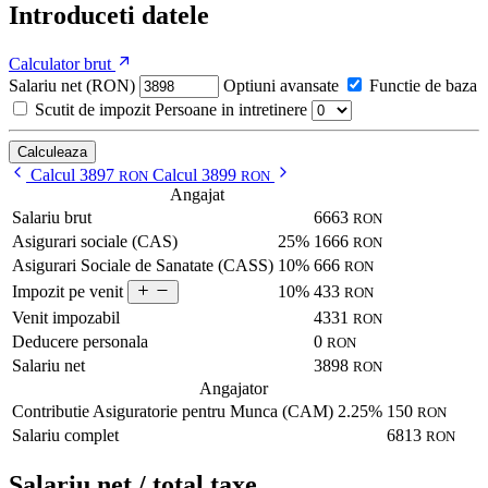
Introduceti datele
Calculator brut
Salariu net (RON)
Optiuni avansate
Functie de baza
Scutit de impozit
Persoane in intretinere
Calculeaza
Calcul 3897
Calcul 3899
RON
RON
Angajat
Salariu brut
6663
RON
Asigurari sociale (CAS)
25%
1666
RON
Asigurari Sociale de Sanatate (CASS)
10%
666
RON
10%
433
Impozit pe venit
RON
Venit impozabil
4331
RON
Deducere personala
0
RON
Salariu net
3898
RON
Angajator
Contributie Asiguratorie pentru Munca (CAM)
2.25%
150
RON
Salariu complet
6813
RON
Salariu net / total taxe