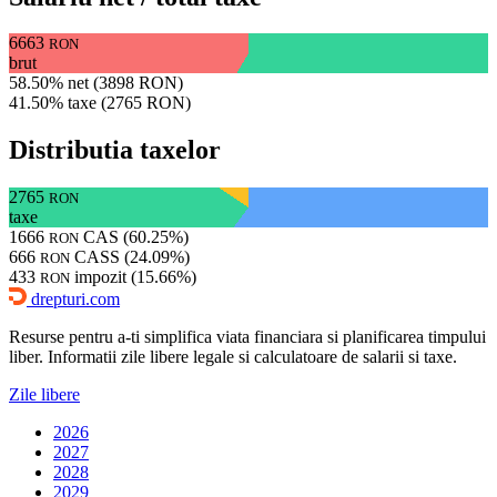
6663
RON
brut
58.50% net (3898 RON)
41.50% taxe (2765 RON)
Distributia taxelor
2765
RON
taxe
1666
CAS (60.25%)
RON
666
CASS (24.09%)
RON
433
impozit (15.66%)
RON
drepturi.com
Resurse pentru a-ti simplifica viata financiara si planificarea timpului
liber. Informatii zile libere legale si calculatoare de salarii si taxe.
Zile libere
2026
2027
2028
2029