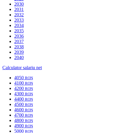
2030
2031
2032
2033
2034
2035
2036
2037
2038
2039
2040
Calculator salariu net
4050
RON
4100
RON
4200
RON
4300
RON
4400
RON
4500
RON
4600
RON
4700
RON
4800
RON
4900
RON
5000
RON