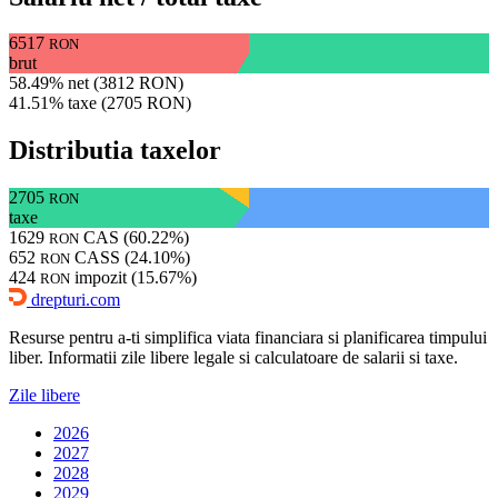
6517
RON
brut
58.49% net (3812 RON)
41.51% taxe (2705 RON)
Distributia taxelor
2705
RON
taxe
1629
CAS (60.22%)
RON
652
CASS (24.10%)
RON
424
impozit (15.67%)
RON
drepturi.com
Resurse pentru a-ti simplifica viata financiara si planificarea timpului
liber. Informatii zile libere legale si calculatoare de salarii si taxe.
Zile libere
2026
2027
2028
2029