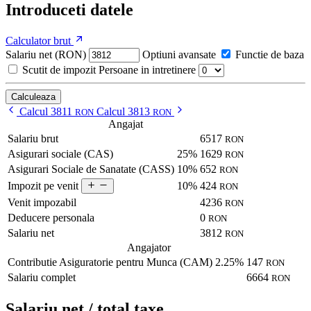
Introduceti datele
Calculator brut
Salariu net (RON)
Optiuni avansate
Functie de baza
Scutit de impozit
Persoane in intretinere
Calculeaza
Calcul 3811
Calcul 3813
RON
RON
Angajat
Salariu brut
6517
RON
Asigurari sociale (CAS)
25%
1629
RON
Asigurari Sociale de Sanatate (CASS)
10%
652
RON
10%
424
Impozit pe venit
RON
Venit impozabil
4236
RON
Deducere personala
0
RON
Salariu net
3812
RON
Angajator
Contributie Asiguratorie pentru Munca (CAM)
2.25%
147
RON
Salariu complet
6664
RON
Salariu net / total taxe