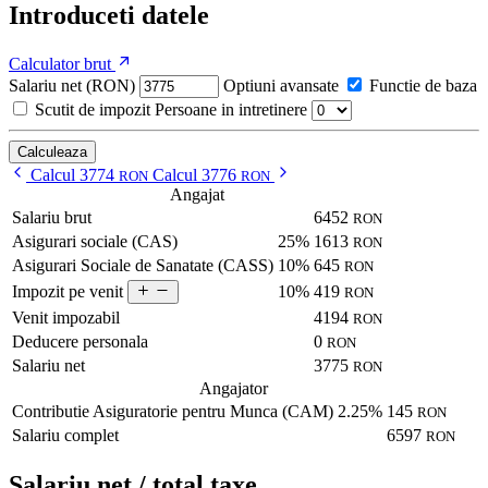
Introduceti datele
Calculator brut
Salariu net (RON)
Optiuni avansate
Functie de baza
Scutit de impozit
Persoane in intretinere
Calculeaza
Calcul 3774
Calcul 3776
RON
RON
Angajat
Salariu brut
6452
RON
Asigurari sociale (CAS)
25%
1613
RON
Asigurari Sociale de Sanatate (CASS)
10%
645
RON
10%
419
Impozit pe venit
RON
Venit impozabil
4194
RON
Deducere personala
0
RON
Salariu net
3775
RON
Angajator
Contributie Asiguratorie pentru Munca (CAM)
2.25%
145
RON
Salariu complet
6597
RON
Salariu net / total taxe