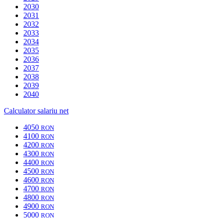
2030
2031
2032
2033
2034
2035
2036
2037
2038
2039
2040
Calculator salariu net
4050
RON
4100
RON
4200
RON
4300
RON
4400
RON
4500
RON
4600
RON
4700
RON
4800
RON
4900
RON
5000
RON