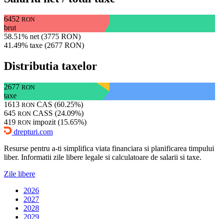
6452
RON
brut
58.51% net (3775 RON)
41.49% taxe (2677 RON)
Distributia taxelor
2677
RON
taxe
1613
CAS (60.25%)
RON
645
CASS (24.09%)
RON
419
impozit (15.65%)
RON
drepturi.com
Resurse pentru a-ti simplifica viata financiara si planificarea timpului
liber. Informatii zile libere legale si calculatoare de salarii si taxe.
Zile libere
2026
2027
2028
2029