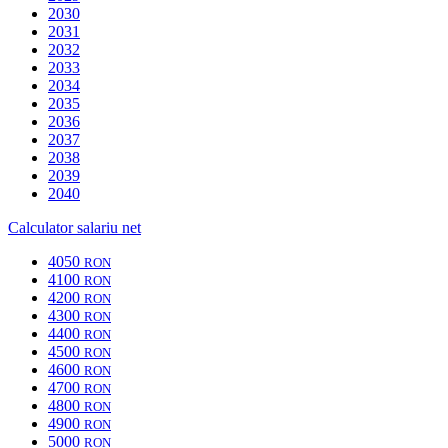
2030
2031
2032
2033
2034
2035
2036
2037
2038
2039
2040
Calculator salariu net
4050
RON
4100
RON
4200
RON
4300
RON
4400
RON
4500
RON
4600
RON
4700
RON
4800
RON
4900
RON
5000
RON