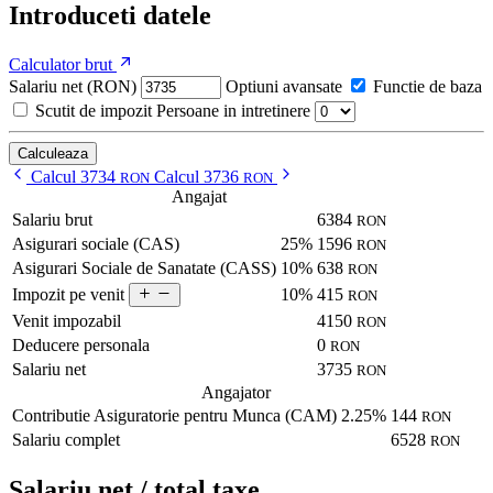
Introduceti datele
Calculator brut
Salariu net (RON)
Optiuni avansate
Functie de baza
Scutit de impozit
Persoane in intretinere
Calculeaza
Calcul 3734
Calcul 3736
RON
RON
Angajat
Salariu brut
6384
RON
Asigurari sociale (CAS)
25%
1596
RON
Asigurari Sociale de Sanatate (CASS)
10%
638
RON
10%
415
Impozit pe venit
RON
Venit impozabil
4150
RON
Deducere personala
0
RON
Salariu net
3735
RON
Angajator
Contributie Asiguratorie pentru Munca (CAM)
2.25%
144
RON
Salariu complet
6528
RON
Salariu net / total taxe