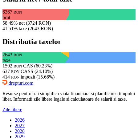
6367
RON
brut
58.49% net (3724 RON)
41.51% taxe (2643 RON)
Distributia taxelor
2643
RON
taxe
1592
CAS (60.23%)
RON
637
CASS (24.10%)
RON
414
impozit (15.66%)
RON
drepturi.com
Resurse pentru a-ti simplifica viata financiara si planificarea timpului
liber. Informatii zile libere legale si calculatoare de salarii si taxe.
Zile libere
2026
2027
2028
2029