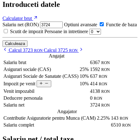
Introduceti datele
Calculator brut
Salariu net (RON)
Optiuni avansate
Functie de baza
Scutit de impozit
Persoane in intretinere
Calculeaza
Calcul 3723
Calcul 3725
RON
RON
Angajat
Salariu brut
6367
RON
Asigurari sociale (CAS)
25%
1592
RON
Asigurari Sociale de Sanatate (CASS)
10%
637
RON
10%
414
Impozit pe venit
RON
Venit impozabil
4138
RON
Deducere personala
0
RON
Salariu net
3724
RON
Angajator
Contributie Asiguratorie pentru Munca (CAM)
2.25%
143
RON
Salariu complet
6510
RON
Salariu net / total taxe