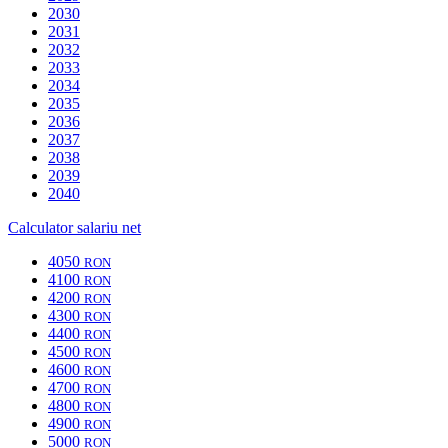
2030
2031
2032
2033
2034
2035
2036
2037
2038
2039
2040
Calculator salariu net
4050
RON
4100
RON
4200
RON
4300
RON
4400
RON
4500
RON
4600
RON
4700
RON
4800
RON
4900
RON
5000
RON